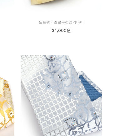
도트왕국옐로우선염넥타이
34,000
원