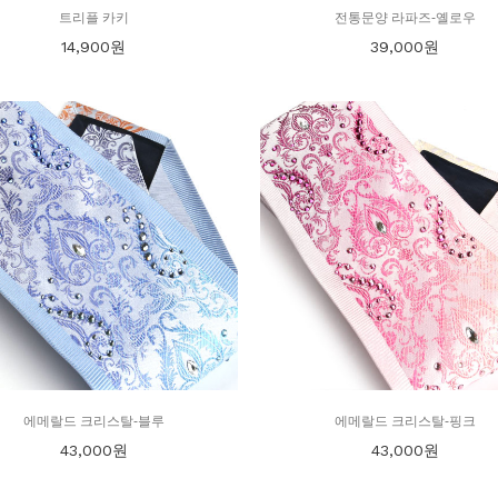
트리플 카키
전통문양 라파즈-옐로우
14,900
원
39,000
원
에메랄드 크리스탈-블루
에메랄드 크리스탈-핑크
43,000
원
43,000
원