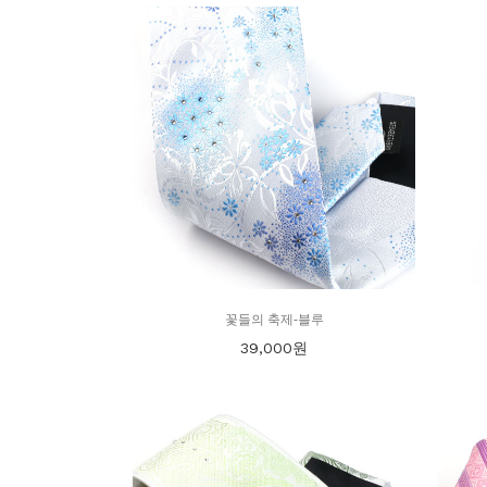
꽃들의 축제-블루
39,000
원