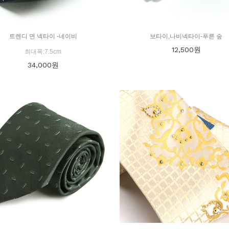
트렌디 면 넥타이 -네이비
보타이,나비넥타이-푸른 숲
12,500
원
최대폭:7.5cm
34,000
원