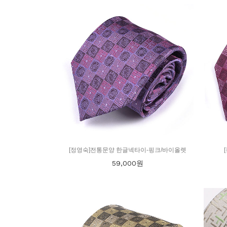
[정영숙]전통문양 한글넥타이-핑크/바이올렛
59,000
원