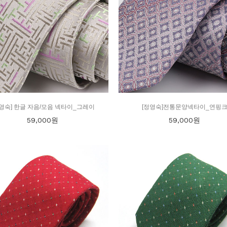
정영숙] 한글 자음/모음 넥타이_그레이
[정영숙]전통문양넥타이_연핑
59,000
원
59,000
원