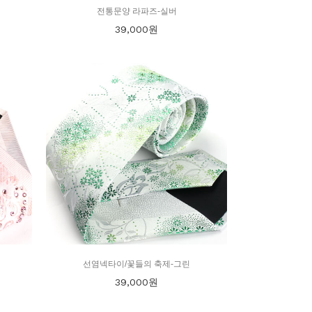
전통문양 라파즈-실버
39,000
원
선염넥타이/꽃들의 축제-그린
39,000
원