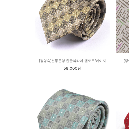
[정영숙]전통문양 한글넥타이-옐로우/베이지
[
59,000
원