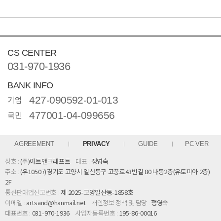
CS CENTER
031-970-1936
BANK INFO
기업
427-090592-01-013
국민
477001-04-099656
AGREEMENT
PRIVACY
GUIDE
PC VER
상호 :
(주)아트앤크래프트
대표 :
정영숙
주소 :
(우10507)경기도 고양시 일산동구 고풍로43번길 80 나동2층(유토피아 2층)
2F
통신판매업신고번호 :
제 2025-고양일산동-1858호
이메일 :
artsand@hanmail.net
개인정보 정책 및 담당 :
정영숙
대표번호 :
031-970-1936
사업자등록번호 :
195-86-00016