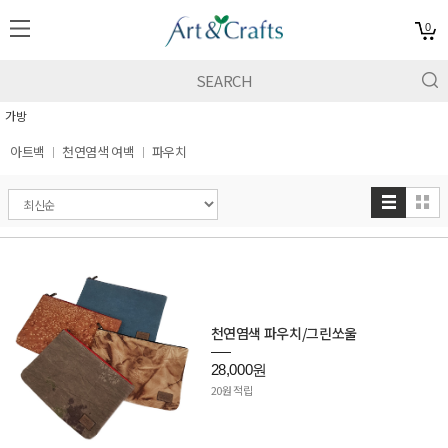
0
가방
아트백
천연염색 여백
파우치
천연염색 파우치/그린쏘울
28,000원
20원 적립