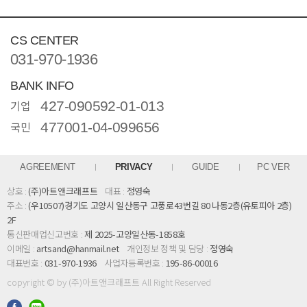
CS CENTER
031-970-1936
BANK INFO
기업
427-090592-01-013
국민
477001-04-099656
AGREEMENT
PRIVACY
GUIDE
PC VER
상호 :
(주)아트앤크래프트
대표 :
정영숙
주소 :
(우10507)경기도 고양시 일산동구 고풍로43번길 80 나동2층(유토피아 2층)
2F
통신판매업신고번호 :
제 2025-고양일산동-1858호
이메일 :
artsand@hanmail.net
개인정보 정책 및 담당 :
정영숙
대표번호 :
031-970-1936
사업자등록번호 :
195-86-00016
copyright © by (주)아트앤크래프트 All Right Reserved