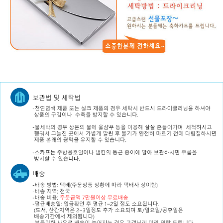
타이갤러리/천연염색넥타이/아트앤크래프트/타이갤러리/천연염색넥타이/아트앤크래프트