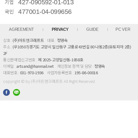
기업
427-090592-01-013
국민
477001-04-099656
AGREEMENT
PRIVACY
GUIDE
PC VER
상호 :
(주)아트앤크래프트
대표 :
정영숙
주소 :
(우10507)경기도 고양시 일산동구 고풍로43번길 80 나동2층(유토피아 2층)
2F
통신판매업신고번호 :
제 2025-고양일산동-1858호
이메일 :
artsand@hanmail.net
개인정보 정책 및 담당 :
정영숙
대표번호 :
031-970-1936
사업자등록번호 :
195-86-00016
copyright © by (주)아트앤크래프트 All Right Reserved